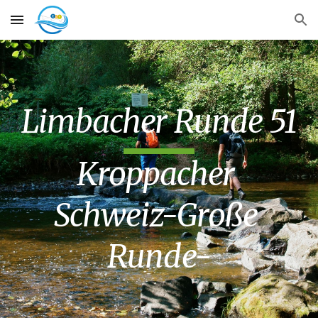
Skip to main content
Skip to navigation
Limbacher Runde 51
Kroppacher 
Schweiz-Große 
Runde-