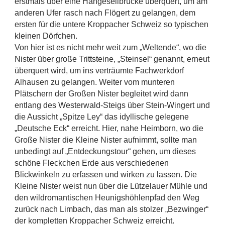
erstmals über eine Hängeseilbrücke überquert, um am 
anderen Ufer rasch nach Flögert zu gelangen, dem 
ersten für die untere Kroppacher Schweiz so typischen 
kleinen Dörfchen.
Von hier ist es nicht mehr weit zum „Weltende“, wo die 
Nister über große Trittsteine, „Steinsel“ genannt, erneut 
überquert wird, um ins verträumte Fachwerkdorf 
Alhausen zu gelangen. Weiter vom munteren 
Plätschern der Großen Nister begleitet wird dann 
entlang des Westerwald-Steigs über Stein-Wingert und 
die Aussicht „Spitze Ley“ das idyllische gelegene 
„Deutsche Eck“ erreicht. Hier, nahe Heimborn, wo die 
Große Nister die Kleine Nister aufnimmt, sollte man 
unbedingt auf „Entdeckungstour“ gehen, um dieses 
schöne Fleckchen Erde aus verschiedenen 
Blickwinkeln zu erfassen und wirken zu lassen. Die 
Kleine Nister weist nun über die Lützelauer Mühle und 
den wildromantischen Heunigshöhlenpfad den Weg 
zurück nach Limbach, das man als stolzer „Bezwinger“ 
der kompletten Kroppacher Schweiz erreicht.